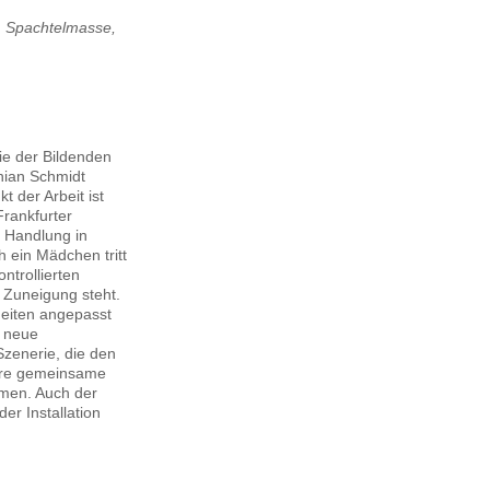
, Spachtelmasse,
e der Bildenden
nian Schmidt
t der Arbeit ist
Frankfurter
e Handlung in
 ein Mädchen tritt
ntrollierten
 Zuneigung steht.
heiten angepasst
n neue
Szenerie, die den
rere gemeinsame
men. Auch der
er Installation