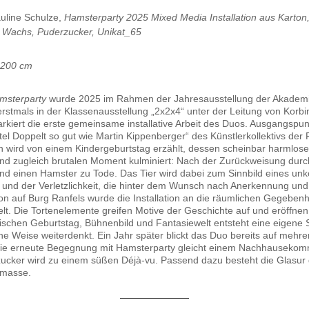
auline Schulze,
Hamsterparty 2025 Mixed Media Installation
aus Karton
, Wachs, Puderzucker, Unikat_65
 200 cm
msterparty
wurde 2025 im Rahmen der Jahresausstellung der Akademi
stmals in der Klassenausstellung „2x2x4“ unter der Leitung von Korbi
arkiert die erste gemeinsame installative Arbeit des Duos. Ausgangspunk
tel Doppelt so gut wie Martin Kippenberger“ des Künstlerkollektivs der 
n wird von einem Kindergeburtstag erzählt, dessen scheinbar harmlos
d zugleich brutalen Moment kulminiert: Nach der Zurückweisung durch
nd einen Hamster zu Tode. Das Tier wird dabei zum Sinnbild eines unko
und der Verletzlichkeit, die hinter dem Wunsch nach Anerkennung und
ion auf Burg Ranfels wurde die Installation an die räumlichen Gegeben
elt. Die Tortenelemente greifen Motive der Geschichte auf und eröffne
ischen Geburtstag, Bühnenbild und Fantasiewelt entsteht eine eigene 
sche Weise weiterdenkt. Ein Jahr später blickt das Duo bereits auf meh
 Die erneute Begegnung mit Hamsterparty gleicht einem Nachhausekom
ucker wird zu einem süßen Déjà-vu. Passend dazu besteht die Glasur d
rmasse.