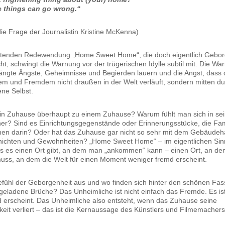
re things can go wrong.“
ie Frage der Journalistin Kristine McKenna)
utenden Redewendung „Home Sweet Home“, die doch eigentlich Gebor
cht, schwingt die Warnung vor der trügerischen Idylle subtil mit. Die 
ängte Ängste, Geheimnisse und Begierden lauern und die Angst, dass 
em und Fremdem nicht draußen in der Welt verläuft, sondern mitten d
ne Selbst.
in Zuhause überhaupt zu einem Zuhause? Warum fühlt man sich in s
er? Sind es Einrichtungsgegenstände oder Erinnerungsstücke, die Fami
en darin? Oder hat das Zuhause gar nicht so sehr mit dem Gebäudeha
hichten und Gewohnheiten? „Home Sweet Home“ – im eigentlichen Sin
s es einen Ort gibt, an dem man „ankommen“ kann – einen Ort, an de
muss, an dem die Welt für einen Moment weniger fremd erscheint.
ühl der Geborgenheit aus und wo finden sich hinter den schönen Fas
geladene Brüche? Das Unheimliche ist nicht einfach das Fremde. Es ist
md erscheint. Das Unheimliche also entsteht, wenn das Zuhause seine
keit verliert – das ist die Kernaussage des Künstlers und Filmemacher