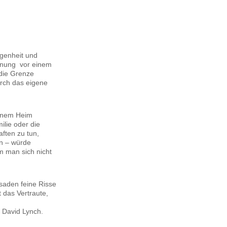
genheit und
Warnung vor einem
die Grenze
urch das eigene
einem Heim
lie oder die
ften zu tun,
n – würde
m man sich nicht
saden feine Risse
 das Vertraute,
s David Lynch.