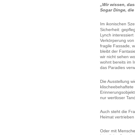
„Wir wissen, dass
Sogar Dinge, die
Im ikonischen Sze
Sicherheit: gepfle
Lynch interessiert
Verkörperung von 
fragile Fassade, 
bleibt der Fantasi
wir nicht sehen w
wohnt bereits im I
das Paradies verw
Die Ausstellung 
klischeebehaftete
Erinnerungsobjekt
nur wertloser Tan
Auch steht die Fr
Heimat vertrieben
Oder mit Menschen