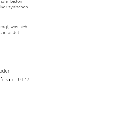
mehr leisten
iner zynischen
ragt, was sich
uche endet,
 oder
fels.de
| 0172 –