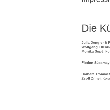
Die Kü
Julia Dengler & 
Wolfgang Ellenri
Monika Supé,
Fot
Florian Süssmayr
Barbara Trommet
Zsolt Zrínyi
, Ker