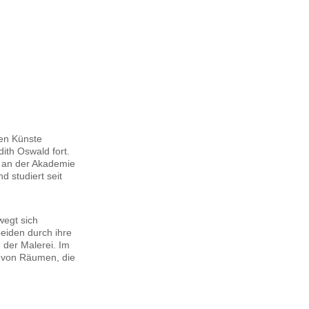
den Künste
ith Oswald fort.
m an der Akademie
 studiert seit
wegt sich
beiden durch ihre
 der Malerei. Im
g von Räumen, die