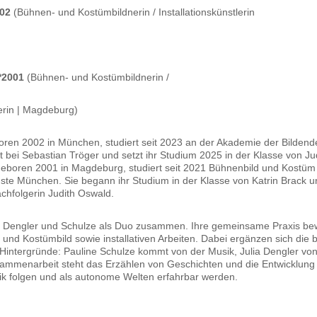
002
(Bühnen- und Kostümbildnerin / Installationskünstlerin
*2001
(Bühnen- und Kostümbildnerin /
lerin | Magdeburg)
boren 2002 in München, studiert seit 2023 an der Akademie der Bilden
bei Sebastian Tröger und setzt ihr Studium 2025 in der Klasse von Jud
geboren 2001 in Magdeburg, studiert seit 2021 Bühnenbild und Kostü
ste München. Sie begann ihr Studium in der Klasse von Katrin Brack und
chfolgerin Judith Oswald.
n Dengler und Schulze als Duo zusammen. Ihre gemeinsame Praxis be
und Kostümbild sowie installativen Arbeiten. Dabei ergänzen sich die 
 Hintergründe: Pauline Schulze kommt von der Musik, Julia Dengler von
ammenarbeit steht das Erzählen von Geschichten und die Entwicklun
ik folgen und als autonome Welten erfahrbar werden.