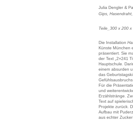
Julia Dengler & P
Gips, Hasendraht
Teile_300 x 200 x
Die Installation
Ha
Künste München er
präsentiert. Sie m
der Text „2×241 Ti
Hauptschule. Dari
einem absurden un
das Geburtstagski
Gefühlsausbruchs 
Für die Präsentat
und weiterentwick
Erzählstränge. Zw
Text auf spieleri
Projekte zurück.
Aufbau mit Puderz
aus echter Zucke