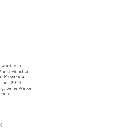
 wurden in
 Kunst München,
r Kunsthalle
t seit 2010
eig. Seine Werke
schen
 ©