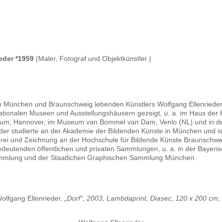
eder *1959
(Maler, Fotograf und Objektkünstler |
in München und Braunschweig lebenden Künstlers Wolfgang Ellenrieder
nationalen Museen und Ausstellungshäusern gezeigt, u. a. im Haus der
um, Hannover, im Museum van Bommel van Dam, Venlo (NL) und in de
der studierte an der Akademie der Bildenden Künste in München und is
erei und Zeichnung an der Hochschule für Bildende Künste Braunschw
bedeutenden öffentlichen und privaten Sammlungen, u. a. in der Bayeri
mlung und der Staatlichen Graphischen Sammlung München.
olfgang Ellenrieder,
„Dorf“, 2003, Lambdaprint, Diasec, 120 x 200 cm,