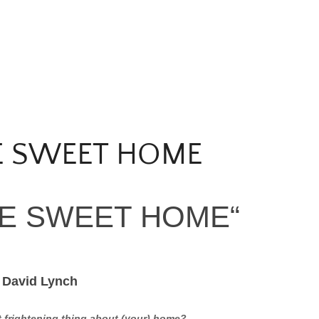
LS, BAYRISCHER WALD
en steht sie da – verwunschen und selbstvergessen auf einem riesigen Felsen. Jetzt ist
 SWEET HOME
E SWEET HOME“
n David Lynch
 frightening thing about (your) home?