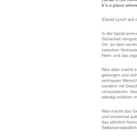
It’s a place whe
(David Lynch auf d
In der banal anm
Sicherheit verspri
Ort, an dem verdr
zwischen Vertraut
Heim und das eige
Was aber macht e
geborgen und sich
vertrauten Mensch
sondern mit Gesc
voraussetzen, das
ständig erklären 
Was macht das Gef
und emotional auf
das plötzlich fre
Selbstverständlich