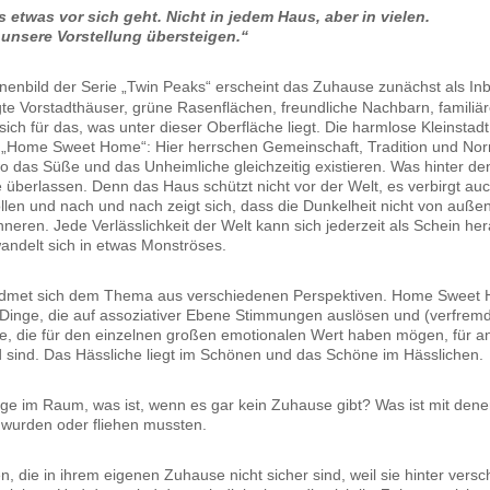
 etwas vor sich geht. Nicht in jedem Haus, aber in vielen.
 unsere Vorstellung übersteigen.“
nenbild der Serie „Twin Peaks“ erscheint das Zuhause zunächst als Inb
gte Vorstadthäuser, grüne Rasenflächen, freundliche Nachbarn, familiär
 sich für das, was unter dieser Oberfläche liegt. Die harmlose Kleinstadt
„Home Sweet Home“: Hier herrschen Gemeinschaft, Tradition und Norm
wo das Süße und das Unheimliche gleichzeitig existieren. Was hinter de
e überlassen. Denn das Haus schützt nicht vor der Welt, es verbirgt au
ollen und nach und nach zeigt sich, dass die Dunkelheit nicht von auße
nneren. Jede Verlässlichkeit der Welt kann sich jederzeit als Schein he
andelt sich in etwas Monströses.
widmet sich dem Thema aus verschiedenen Perspektiven. Home Sweet 
 Dinge, die auf assoziativer Ebene Stimmungen auslösen und (verfrem
e, die für den einzelnen großen emotionalen Wert haben mögen, für 
d sind. Das Hässliche liegt im Schönen und das Schöne im Hässlichen.
age im Raum, was ist, wenn es gar kein Zuhause gibt? Was ist mit denen
 wurden oder fliehen mussten.
, die in ihrem eigenen Zuhause nicht sicher sind, weil sie hinter vers