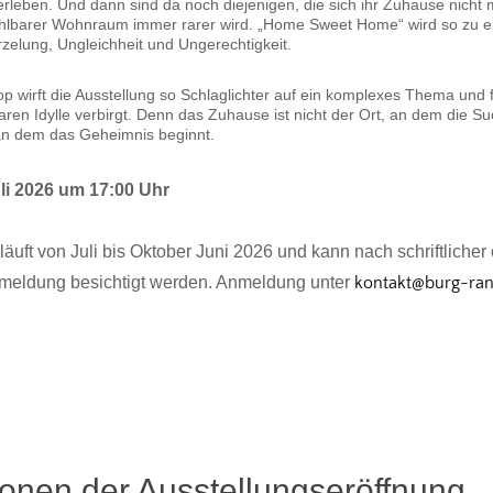
rleben. Und dann sind da noch diejenigen, die sich ihr Zuhause nicht 
hlbarer Wohnraum immer rarer wird. „Home Sweet Home“ wird so zu e
rzelung, Ungleichheit und Ungerechtigkeit.
p wirft die Ausstellung so Schlaglichter auf ein komplexes Thema und f
aren Idylle verbirgt. Denn das Zuhause ist nicht der Ort, an dem die S
an dem das Geheimnis beginnt.
li 2026 um 17:00 Uhr
läuft von Juli bis Oktober Juni 2026 und kann nach schriftlicher
nmeldung besichtigt werden. Anmeldung unter
kontakt@burg-ran
onen der Ausstellungseröffnung