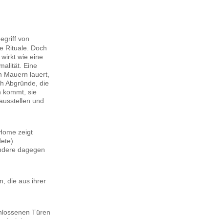
egriff von
e Rituale. Doch
 wirkt wie eine
alität. Eine
n Mauern lauert,
ch Abgründe, die
n kommt, sie
rausstellen und
Home zeigt
dete)
andere dagegen
, die aus ihrer
chlossenen Türen