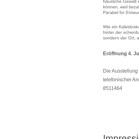
häusliche Gewalt e
können, weil beza
Parabel für Entwu
Wie ein Kaleidosko
hinter der scheinb
sondern der Ort, 
Eröffnung 4. Ju
Die Ausstellung 
telefonischer A
8511464
Impressi