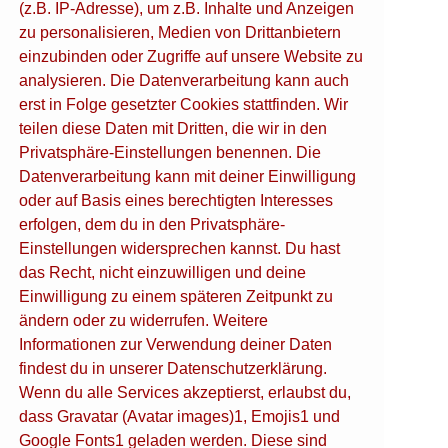
(z.B. IP-Adresse), um z.B. Inhalte und Anzeigen
zu personalisieren, Medien von Drittanbietern
Location
einzubinden oder Zugriffe auf unsere Website zu
analysieren. Die Datenverarbeitung kann auch
Schloßbergweg 5 | 94579 Ranfels |
+49 (0) 172 8511464 |
erst in Folge gesetzter Cookies stattfinden. Wir
kontakt@burg-ranfels.de
teilen diese Daten mit Dritten, die wir in den
Privatsphäre-Einstellungen benennen. Die
Datenverarbeitung kann mit deiner Einwilligung
oder auf Basis eines berechtigten Interesses
erfolgen, dem du in den Privatsphäre-
Einstellungen widersprechen kannst. Du hast
das Recht, nicht einzuwilligen und deine
Einwilligung zu einem späteren Zeitpunkt zu
ändern oder zu widerrufen. Weitere
Informationen zur Verwendung deiner Daten
findest du in unserer Datenschutzerklärung.
Wenn du alle Services akzeptierst, erlaubst du,
dass Gravatar (Avatar images)1, Emojis1 und
Google Fonts1 geladen werden. Diese sind