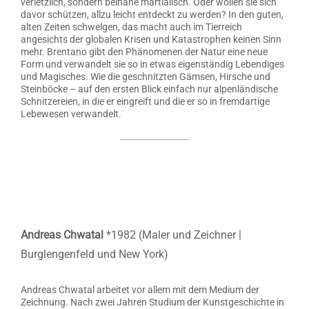
verletzlich, sondern beinahe martialisch. Oder wollen sie sich
davor schützen, allzu leicht entdeckt zu werden? In den guten,
alten Zeiten schwelgen, das macht auch im Tierreich
angesichts der globalen Krisen und Katastrophen keinen Sinn
mehr. Brentano gibt den Phänomenen der Natur eine neue
Form und verwandelt sie so in etwas eigenständig Lebendiges
und Magisches. Wie die geschnitzten Gämsen, Hirsche und
Steinböcke – auf den ersten Blick einfach nur alpenländische
Schnitzereien, in die er eingreift und die er so in fremdartige
Lebewesen verwandelt.
Andreas Chwatal
*1982 (Maler und Zeichner |
Burglengenfeld und New York)
Andreas Chwatal arbeitet vor allem mit dem Medium der
Zeichnung. Nach zwei Jahren Studium der Kunstgeschichte in