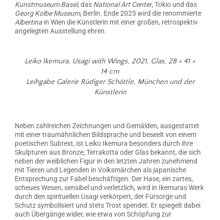
Kunstmuseum Basel
, das
National Art Center
, Tokio und das
Georg Kolbe Museum
, Berlin. Ende 2025 wird die renommierte
Albertina
in Wien die Künstlerin mit einer großen, retrospektiv
angelegten Ausstellung ehren.
Leiko Ikemura,
Usagi with Wings,
2021, Glas, 28 × 41 ×
14 cm
Leihgabe Galerie Rüdiger Schöttle, München und der
Künstlerin
Neben zahlreichen Zeichnungen und Gemälden, ausgestattet
mit einer traumähnlichen Bildsprache und beseelt von einem
poetischen Subtext, ist Leiko Ikemura besonders durch ihre
Skulpturen aus Bronze, Terrakotta oder Glas bekannt, die sich
neben der weiblichen Figur in den letzten Jahren zunehmend
mit Tieren und Legenden in Volksmärchen als japanische
Entsprechung zur Fabel beschäftigen. Der Hase, ein zartes,
scheues Wesen, sensibel und verletzlich, wird in Ikemuras Werk
durch den spirituellen Usagi verkörpert, der Fürsorge und
Schutz symbolisiert und stets Trost spendet. Er spiegelt dabei
auch Übergänge wider, wie etwa von Schöpfung zur