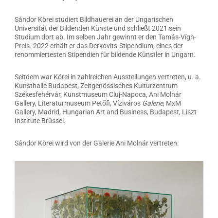
Sándor Körei studiert Bildhauerei an der Ungarischen
Universität der Bildenden Künste und schließt 2021 sein
Studium dort ab. Im selben Jahr gewinnt er den Tamás-Vígh-
Preis. 2022 erhält er das Derkovits-Stipendium, eines der
renommiertesten Stipendien für bildende Künstler in Ungarn.
Seitdem war Körei in zahlreichen Ausstellungen vertreten, u. a.
Kunsthalle Budapest, Zeitgenössisches Kulturzentrum
Székesfehérvár, Kunstmuseum Cluj-Napoca, Ani Molnár
Gallery, Literaturmuseum Petőfi, Víziváros
Galerie
, MxM
Gallery, Madrid, Hungarian Art and Business, Budapest, Liszt
Institute Brüssel.
Sándor Körei wird von der Galerie Ani Molnár vertreten.