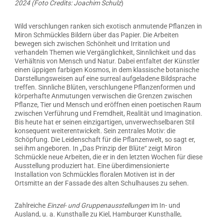
2024 (Foto Credits: Joachim Schulz
)
Wild verschlungen ranken sich exotisch anmutende Pflanzen in
Miron Schmückles Bildern über das Papier. Die Arbeiten
bewegen sich zwischen Schönheit und Irritation und
verhandeln Themen wie Vergänglichkeit, Sinnlichkeit und das
Verhältnis von Mensch und Natur. Dabei entfaltet der Künstler
einen üppigen farbigen Kosmos, in dem klassische botanische
Darstellungsweisen auf eine surreal aufgeladene Bildsprache
treffen. Sinnliche Blüten, verschlungene Pflanzenformen und
körperhafte Anmutungen verwischen die Grenzen zwischen
Pflanze, Tier und Mensch und eröffnen einen poetischen Raum
zwischen Verführung und Fremdheit, Realität und Imagination.
Bis heute hat er seinen einzigartigen, unverwechselbaren Stil
konsequent weiterentwickelt. Sein zentrales Motiv: die
Schöpfung. Die Leidenschaft für die Pflanzenwelt, so sagt er,
sei ihm angeboren. In „Das Prinzip der Blüte“ zeigt Miron
Schmückle neue Arbeiten, die er in den letzten Wochen für diese
Ausstellung produziert hat. Eine überdimensionierte
Installation von Schmückles floralen Motiven ist in der
Ortsmitte an der Fassade des alten Schulhauses zu sehen.
Zahlreiche
Einzel- und Gruppenausstellungen
im In- und
Ausland, u. a. Kunsthalle zu Kiel, Hamburger Kunsthalle,