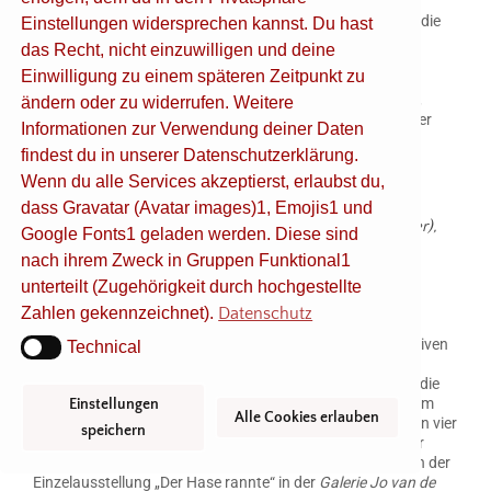
Gedächtnispreis für bildenden Kunst (2021) sowie dem
Künstlerstipendium des Cusanuswerk. 2024 wurde er für die
Einstellungen widersprechen kannst. Du hast
Shortlist des
Young Generation Art Prize
des
Monopol
das Recht, nicht einzuwilligen und deine
Magazins
nominiert. Seine Werke waren in zahlreichen
Einwilligung zu einem späteren Zeitpunkt zu
Ausstellungen im In- und Ausland zu sehen, u.a.
Baumwollspinnerei,
Leipzig,
Haus am Lützowplatz,
Berlin,
ändern oder zu widerrufen. Weitere
Choi&Choi Gallery,
Seoul,
Eres Stiftung,
München und in der
Informationen zur Verwendung deiner Daten
Galerie Abri Mars,
New York. Boris Saccone wird von der
findest du in unserer Datenschutzerklärung.
Galerie Jo van de Loo
in München vertreten.
Wenn du alle Services akzeptierst, erlaubst du,
dass Gravatar (Avatar images)1, Emojis1 und
Boris Saccone,
Hasenikone IV (Hase in blauem Feuer),
Google Fonts1 geladen werden. Diese sind
2024, Öl und Kohle auf Holz, 30 x 55 cm
nach ihrem Zweck in Gruppen Funktional1
unterteilt (Zugehörigkeit durch hochgestellte
Zahlen gekennzeichnet).
Datenschutz
Die Gemälde von Boris Saccone sind Hommagen an alte
Meister, die mit ornamental verspielten und religiösen Motiven
Technical
Technical
versetzt sind. Die Figuren und Formen erinnern oft an
mythische und fabelhafte Narrative. Ein weißer Rabe, der die
Sonne verdeckt, wirkt wie ein Zitat an die Pfingsttaube, dem
Einstellungen
Alle Cookies erlauben
Symboltier für den Heiligen Geist. In der Vogel-Ikone fliegen vier
speichern
Schwalben beinahe märchenhaft ins Nichts. Und auch der
Hase taucht in seinen Arbeiten immer wieder auf – etwa in der
Einzelausstellung „Der Hase rannte“ in der
Galerie Jo van de