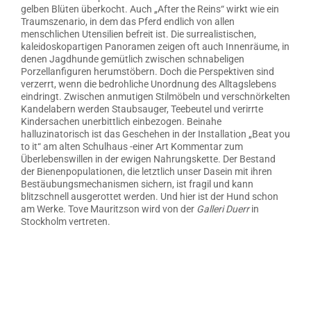
gelben Blüten überkocht. Auch „After the Reins“ wirkt wie ein
Traumszenario, in dem das Pferd endlich von allen
menschlichen Utensilien befreit ist. Die surrealistischen,
kaleidoskopartigen Panoramen zeigen oft auch Innenräume, in
denen Jagdhunde gemütlich zwischen schnabeligen
Porzellanfiguren herumstöbern. Doch die Perspektiven sind
verzerrt, wenn die bedrohliche Unordnung des Alltagslebens
eindringt. Zwischen anmutigen Stilmöbeln und verschnörkelten
Kandelabern werden Staubsauger, Teebeutel und verirrte
Kindersachen unerbittlich einbezogen. Beinahe
halluzinatorisch ist das Geschehen in der Installation „Beat you
to it“ am alten Schulhaus -einer Art Kommentar zum
Überlebenswillen in der ewigen Nahrungskette. Der Bestand
der Bienenpopulationen, die letztlich unser Dasein mit ihren
Bestäubungsmechanismen sichern, ist fragil und kann
blitzschnell ausgerottet werden. Und hier ist der Hund schon
am Werke. Tove Mauritzson wird von der
Galleri Duerr
in
Stockholm vertreten.