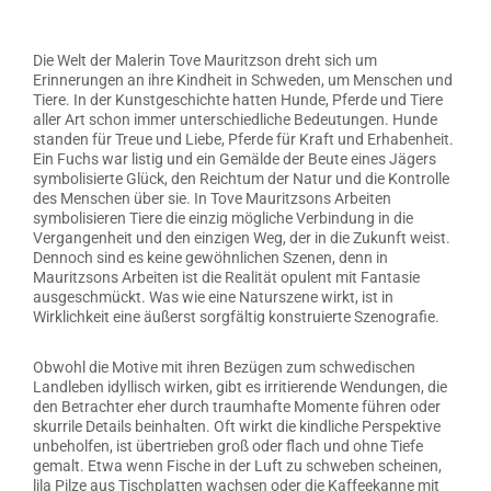
Die Welt der Malerin Tove Mauritzson dreht sich um
Erinnerungen an ihre Kindheit in Schweden, um Menschen und
Tiere. In der Kunstgeschichte hatten Hunde, Pferde und Tiere
aller Art schon immer unterschiedliche Bedeutungen. Hunde
standen für Treue und Liebe, Pferde für Kraft und Erhabenheit.
Ein Fuchs war listig und ein Gemälde der Beute eines Jägers
symbolisierte Glück, den Reichtum der Natur und die Kontrolle
des Menschen über sie. In Tove Mauritzsons Arbeiten
symbolisieren Tiere die einzig mögliche Verbindung in die
Vergangenheit und den einzigen Weg, der in die Zukunft weist.
Dennoch sind es keine gewöhnlichen Szenen, denn in
Mauritzsons Arbeiten ist die Realität opulent mit Fantasie
ausgeschmückt. Was wie eine Naturszene wirkt, ist in
Wirklichkeit eine äußerst sorgfältig konstruierte Szenografie.
Obwohl die Motive mit ihren Bezügen zum schwedischen
Landleben idyllisch wirken, gibt es irritierende Wendungen, die
den Betrachter eher durch traumhafte Momente führen oder
skurrile Details beinhalten. Oft wirkt die kindliche Perspektive
unbeholfen, ist übertrieben groß oder flach und ohne Tiefe
gemalt. Etwa wenn Fische in der Luft zu schweben scheinen,
lila Pilze aus Tischplatten wachsen oder die Kaffeekanne mit