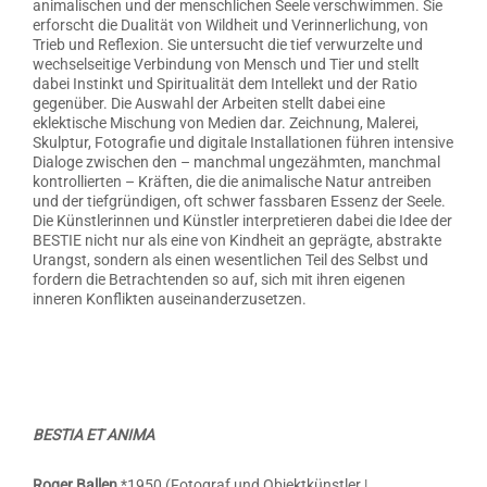
animalischen und der menschlichen Seele verschwimmen. Sie
erforscht die Dualität von Wildheit und Verinnerlichung, von
Trieb und Reflexion. Sie untersucht die tief verwurzelte und
wechselseitige Verbindung von Mensch und Tier und stellt
dabei Instinkt und Spiritualität dem Intellekt und der Ratio
gegenüber. Die Auswahl der Arbeiten stellt dabei eine
eklektische Mischung von Medien dar. Zeichnung, Malerei,
Skulptur, Fotografie und digitale Installationen führen intensive
Dialoge zwischen den – manchmal ungezähmten, manchmal
kontrollierten – Kräften, die die animalische Natur antreiben
und der tiefgründigen, oft schwer fassbaren Essenz der Seele.
Die Künstlerinnen und Künstler interpretieren dabei die Idee der
BESTIE nicht nur als eine von Kindheit an geprägte, abstrakte
Urangst, sondern als einen wesentlichen Teil des Selbst und
fordern die Betrachtenden so auf, sich mit ihren eigenen
inneren Konflikten auseinanderzusetzen.
BESTIA ET ANIMA
Roger Ballen
*1950 (Fotograf und Objektkünstler |