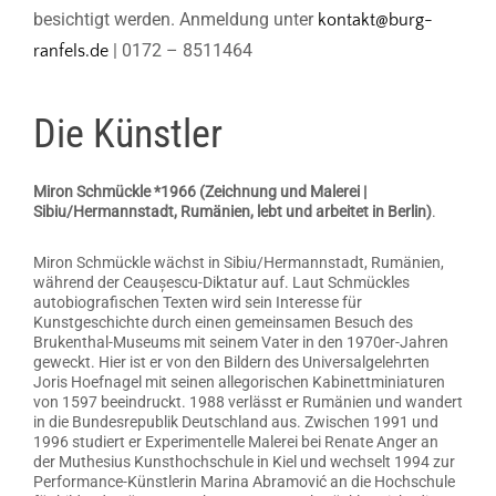
besichtigt werden. Anmeldung unter
kontakt@burg-
| 0172 – 8511464
ranfels.de
Die Künstler
Miron Schmückle *1966 (Zeichnung und Malerei |
Sibiu/Hermannstadt, Rumänien, lebt und arbeitet in Berlin)
.
Miron Schmückle wächst in Sibiu/Hermannstadt, Rumänien,
während der Ceaușescu-Diktatur auf. Laut Schmückles
autobiografischen Texten wird sein Interesse für
Kunstgeschichte durch einen gemeinsamen Besuch des
Brukenthal-Museums mit seinem Vater in den 1970er-Jahren
geweckt. Hier ist er von den Bildern des Universalgelehrten
Joris Hoefnagel mit seinen allegorischen Kabinettminiaturen
von 1597 beeindruckt. 1988 verlässt er Rumänien und wandert
in die Bundesrepublik Deutschland aus. Zwischen 1991 und
1996 studiert er Experimentelle Malerei bei Renate Anger an
der Muthesius Kunsthochschule in Kiel und wechselt 1994 zur
Performance-Künstlerin Marina Abramović an die Hochschule