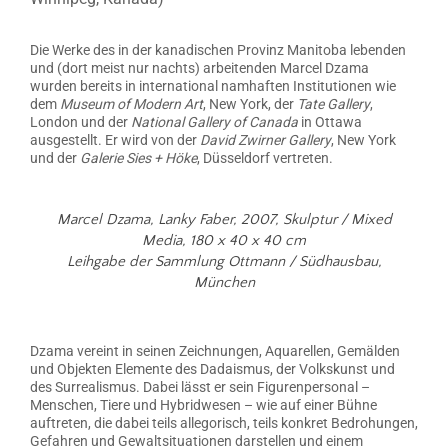
Die Werke des in der kanadischen Provinz Manitoba lebenden
und (dort meist nur nachts) arbeitenden Marcel Dzama
wurden bereits in international namhaften Institutionen wie
dem
Museum of Modern Art
, New York, der
Tate Gallery
,
London und der
National Gallery of Canada
in Ottawa
ausgestellt. Er wird von der
David Zwirner Gallery
, New York
und der
Galerie Sies + Höke
, Düsseldorf vertreten.
Marcel Dzama,
Lanky Faber,
2007, Skulptur / Mixed
Media, 180 x 40 x 40 cm
Leihgabe der Sammlung Ottmann / Südhausbau,
München
Dzama vereint in seinen Zeichnungen, Aquarellen, Gemälden
und Objekten Elemente des Dadaismus, der Volkskunst und
des Surrealismus. Dabei lässt er sein Figurenpersonal –
Menschen, Tiere und Hybridwesen – wie auf einer Bühne
auftreten, die dabei teils allegorisch, teils konkret Bedrohungen,
Gefahren und Gewaltsituationen darstellen und einem