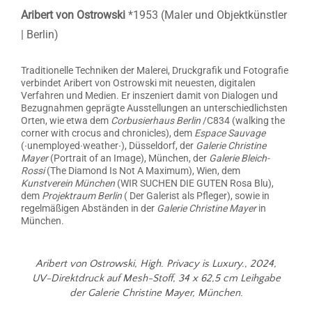
Aribert von Ostrowski
*1953 (Maler und Objektkünstler
| Berlin)
Traditionelle Techniken der Malerei, Druckgrafik und Fotografie
verbindet Aribert von Ostrowski mit neuesten, digitalen
Verfahren und Medien. Er inszeniert damit von Dialogen und
Bezugnahmen geprägte Ausstellungen an unterschiedlichsten
Orten, wie etwa dem
Corbusierhaus Berlin
/C834 (walking the
corner with crocus and chronicles), dem
Espace Sauvage
(∙unemployed∙weather∙), Düsseldorf, der
Galerie Christine
Mayer
(Portrait of an Image), München, der
Galerie Bleich-
Rossi
(The Diamond Is Not A Maximum), Wien, dem
Kunstverein München
(WIR SUCHEN DIE GUTEN Rosa Blu),
dem
Projektraum Berlin
( Der Galerist als Pfleger), sowie in
regelmäßigen Abständen in der
Galerie Christine Mayer
in
München.
Aribert von Ostrowski,
High. Privacy is Luxu
ry., 2024,
UV-Direktdruck auf Mesh-Stoff, 34 x 62,5 cm Leihgabe
der
Galerie Christine Mayer
, München.