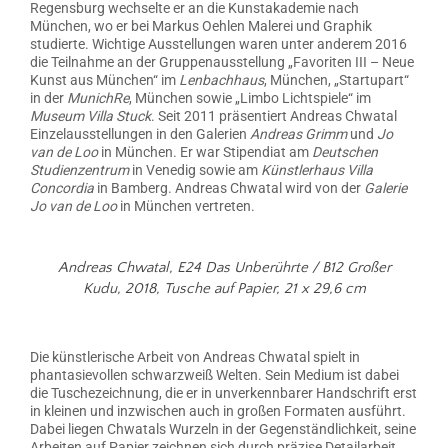
Regensburg wechselte er an die Kunstakademie nach
München, wo er bei Markus Oehlen Malerei und Graphik
studierte. Wichtige Ausstellungen waren unter anderem 2016
die Teilnahme an der Gruppenausstellung „Favoriten III – Neue
Kunst aus München“ im
Lenbachhaus
, München, „Startupart“
in der
MunichRe
, München sowie „Limbo Lichtspiele“ im
Museum Villa Stuck
. Seit 2011 präsentiert Andreas Chwatal
Einzelausstellungen in den Galerien
Andreas Grimm
und
Jo
van de Loo
in München. Er war Stipendiat am
Deutschen
Studienzentrum
in Venedig sowie am
Künstlerhaus Villa
Concordia
in Bamberg. Andreas Chwatal wird von der
Galerie
Jo van de Loo
in München vertreten.
Andreas Chwatal,
E24 Das Unberührte / B12 Großer
Kudu, 2018,
Tusche auf Papier, 21 x 29,6 cm
Die künstlerische Arbeit von Andreas Chwatal spielt in
phantasievollen schwarzweiß Welten. Sein Medium ist dabei
die Tuschezeichnung, die er in unverkennbarer Handschrift erst
in kleinen und inzwischen auch in großen Formaten ausführt.
Dabei liegen Chwatals Wurzeln in der Gegenständlichkeit, seine
Arbeiten auf Papier zeichnen sich durch präzise Detailarbeit