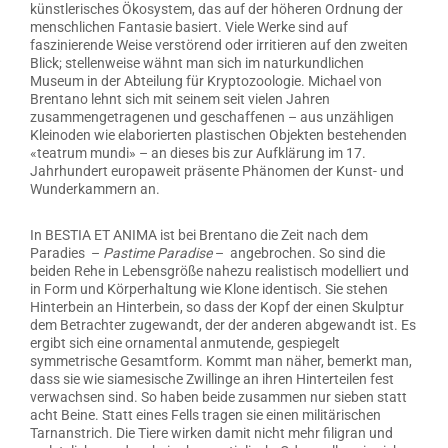
künstlerisches Ökosystem, das auf der höheren Ordnung der
menschlichen Fantasie basiert. Viele Werke sind auf
faszinierende Weise verstörend oder irritieren auf den zweiten
Blick; stellenweise wähnt man sich im naturkundlichen
Museum in der Abteilung für Kryptozoologie. Michael von
Brentano lehnt sich mit seinem seit vielen Jahren
zusammengetragenen und geschaffenen – aus unzähligen
Kleinoden wie elaborierten plastischen Objekten bestehenden
«teatrum mundi» – an dieses bis zur Aufklärung im 17.
Jahrhundert europaweit präsente Phänomen der Kunst- und
Wunderkammern an.
In BESTIA ET ANIMA ist bei Brentano die Zeit nach dem
Paradies –
Pastime Paradise
– angebrochen. So sind die
beiden Rehe in Lebensgröße nahezu realistisch modelliert und
in Form und Körperhaltung wie Klone identisch. Sie stehen
Hinterbein an Hinterbein, so dass der Kopf der einen Skulptur
dem Betrachter zugewandt, der der anderen abgewandt ist. Es
ergibt sich eine ornamental anmutende, gespiegelt
symmetrische Gesamtform. Kommt man näher, bemerkt man,
dass sie wie siamesische Zwillinge an ihren Hinterteilen fest
verwachsen sind. So haben beide zusammen nur sieben statt
acht Beine. Statt eines Fells tragen sie einen militärischen
Tarnanstrich. Die Tiere wirken damit nicht mehr filigran und