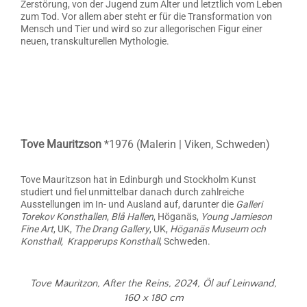
Zerstörung, von der Jugend zum Alter und letztlich vom Leben
zum Tod. Vor allem aber steht er für die Transformation von
Mensch und Tier und wird so zur
allegorischen Figur einer
neuen, transkulturellen Mythologie.
Tove Mauritzson
*1976 (Malerin | Viken, Schweden)
Tove Mauritzson hat in Edinburgh und Stockholm Kunst
studiert und fiel unmittelbar danach durch zahlreiche
Ausstellungen im In- und Ausland auf, darunter die
Galleri
Torekov Konsthallen
,
Blå Hallen
, Höganäs,
Young Jamieson
Fine Art
, UK,
The Drang Gallery
, UK,
Höganäs Museum och
Konsthall,
Krapperups Konsthall
, Schweden.
Tove Mauritzon,
After the Reins,
2024, Öl auf Leinwand,
160 x 180 cm