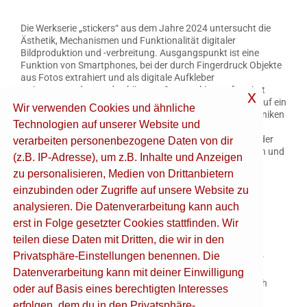
Die Werkserie „stickers“ aus dem Jahre 2024 untersucht die
Ästhetik, Mechanismen und Funktionalität digitaler
Bildproduktion und -verbreitung. Ausgangspunkt ist eine
Funktion von Smartphones, bei der durch Fingerdruck Objekte
aus Fotos extrahiert und als digitale Aufkleber
weiterverwendet werden können. Ostrowski transformiert
x
dieses digitale Feature indem er die freigestellten Motive auf ein
Wir verwenden Cookies und ähnliche
spezielles Stoffmaterial druckt und damit klassische Techniken
Technologien auf unserer Website und
der Kunstproduktion zitiert. Er hinterfragt, wie sich
künstlerische Bilder in einer Welt positionieren können, in der
verarbeiten personenbezogene Daten von dir
visuelle Inhalte ständig reproduziert und verbreitet werden und
(z.B. IP-Adresse), um z.B. Inhalte und Anzeigen
eröffnet so einen transhistorischen Dialog zwischen
zu personalisieren, Medien von Drittanbietern
Vergangenheit und Gegenwart.
einzubinden oder Zugriffe auf unsere Website zu
analysieren. Die Datenverarbeitung kann auch
Boris Saccone
*1991 (Maler | München)
erst in Folge gesetzter Cookies stattfinden. Wir
teilen diese Daten mit Dritten, die wir in den
Boris Saccone studierte von 2016 bis 2023 Malerei an der
Privatsphäre-Einstellungen benennen. Die
Akademie der Bildenden Künste in München bei Professor
Gregor Hildebrandt und war von 2021 bis 2023 dessen
Datenverarbeitung kann mit deiner Einwilligung
Meisterschüler. Seine künstlerische Arbeit wurde mehrfach
oder auf Basis eines berechtigten Interesses
ausgezeichnet, u.a. mit dem Leonhard und Ida Wolf-
erfolgen, dem du in den Privatsphäre-