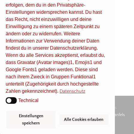
VIDEOINSTALLATION / 2023
erfolgen, dem du in den Privatsphäre-
Einstellungen widersprechen kannst. Du hast
das Recht, nicht einzuwilligen und deine
Einwilligung zu einem späteren Zeitpunkt zu
ändern oder zu widerrufen. Weitere
Informationen zur Verwendung deiner Daten
findest du in unserer Datenschutzerklärung.
Wenn du alle Services akzeptierst, erlaubst du,
dass Gravatar (Avatar images)1, Emojis1 und
Google Fonts1 geladen werden. Diese sind
nach ihrem Zweck in Gruppen Funktional1
unterteilt (Zugehörigkeit durch hochgestellte
Zahlen gekennzeichnet).
Datenschutz
Technical
Technical
webdesign-bildkonzept.de
| Copyright © 2021. All Rights
Reserved. |
Datenschutz
| Startseite Kunst und Kultur Burg Ranfels
Einstellungen
Alle Cookies erlauben
speichern
AKTUELL
IN
BLICK